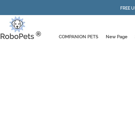
FREE U
COMPANION PETS
New Page