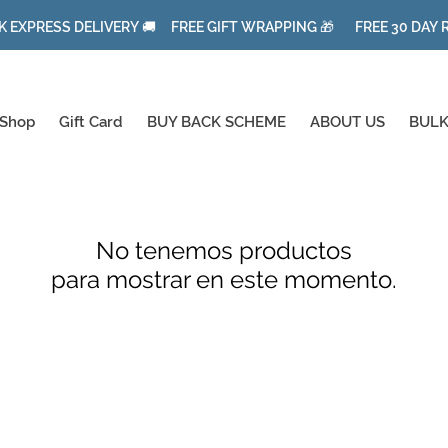
K EXPRESS DELIVERY 🚚 FREE GIFT WRAPPING 🎁 FREE 30 DAY
Shop
Gift Card
BUY BACK SCHEME
ABOUT US
BULK
No tenemos productos
para mostrar en este momento.